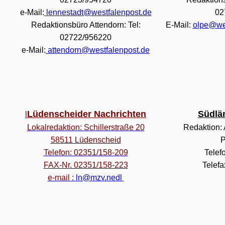
e-Mail:
lennestadt@westfalenpost.de
02
Redaktionsbüro Attendorn: Tel:
E-Mail:
olpe@wes
02722/956220
e-Mail:
attendorn@westfalenpost.de
Lüdenscheider Nachrichten
Südlän
l
Lokalredaktion: Schillerstraße 20
Redaktion:
58511 Lüdenscheid
P
Telefon: 02351/158-209
Telef
FAX-Nr. 02351/158-223
Telef
e-mail :
ln@mzv.nedl