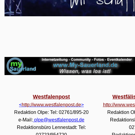
Westfalenpost
Westfäl
<
http://www.westfalenpost.de
>
http://www.wes
Redaktion Olpe: Tel: 02761/895-20
Redaktion Ol
e-Mail:
olpe@westfalenpost.de
Redaktionsb
Redaktionsbüro Lennestadt: Tel:
02
02723/954720
Redaktions